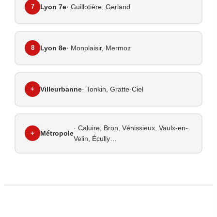
7
Lyon 7e
· Guillotière, Gerland
8
Lyon 8e
· Monplaisir, Mermoz
+
Villeurbanne
· Tonkin, Gratte-Ciel
· Caluire, Bron, Vénissieux, Vaulx-en-
+
Métropole
Velin, Écully…