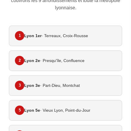
couvrons les 9 arrondissements et toute la métropole
lyonnaise.
1
Lyon 1er
· Terreaux, Croix-Rousse
2
Lyon 2e
· Presqu'île, Confluence
3
Lyon 3e
· Part-Dieu, Montchat
5
Lyon 5e
· Vieux Lyon, Point-du-Jour