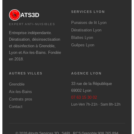
SERVICES LYON
ATS3D
Punaises de lit Lyon
EXPERT ANTI-NUISIBLES
Dératisation Lyon
Entreprise indépendante.
Blattes Lyon
Dératisation, désinsectisation
Guêpes Lyon
et désinfection à Grenoble,
Lyon et Aix-les-Bains. Fondée
en 2018.
AUTRES VILLES
AGENCE LYON
33 rue de la République
Grenoble
69002 Lyon
Aix-les-Bains
07 63 15 30 02
Contrats pros
Lun-Ven 7h-21h · Sam 8h-12h
Contact
© 2026 Atouts Services 3D , SARL, RCS Grenoble 908 765 894