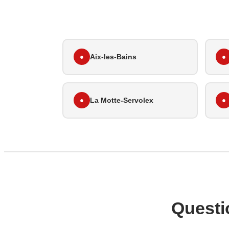
●
Aix-les-Bains
●
●
La Motte-Servolex
●
Questi