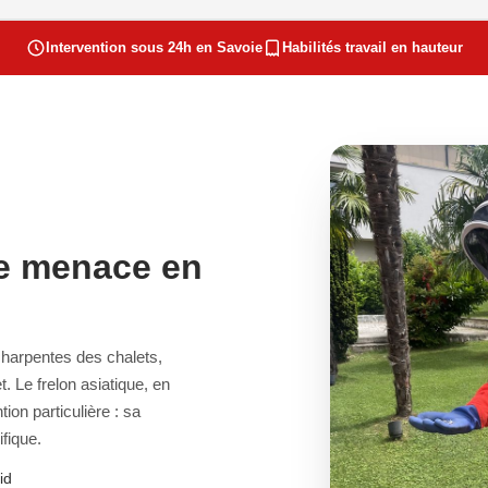
Intervention sous 24h en Savoie
Habilités travail en hauteur
ne menace en
 charpentes des chalets,
. Le frelon asiatique, en
ion particulière : sa
fique.
id