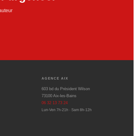
auteur
AGENCE AIX
603 bd du Président Wilson
73100 Aix-les-Bains
06 32 13 73 24
Lun-Ven 7h-21h · Sam 8h-12h