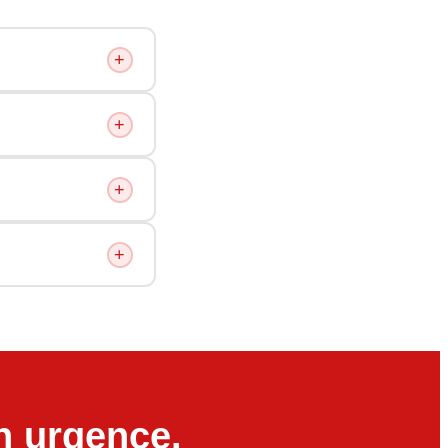
+
+
+
+
n urgence.