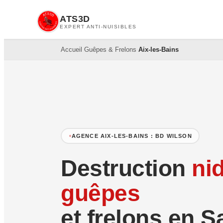
ATS3D
EXPERT ANTI-NUISIBLES
Accueil
›
Guêpes & Frelons
›
Aix-les-Bains
AGENCE AIX-LES-BAINS : BD WILSON
Destruction
ni
guêpes
et frelons en S