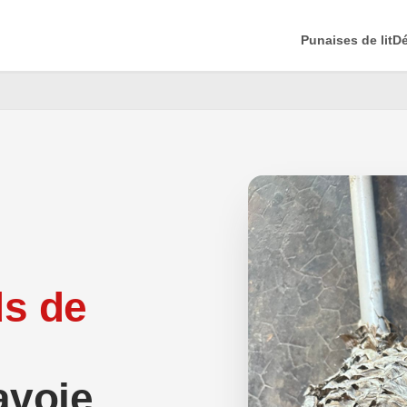
Punaises de lit
Dé
ds de
avoie