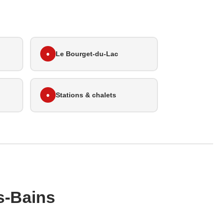
●
Le Bourget-du-Lac
●
Stations & chalets
s-Bains