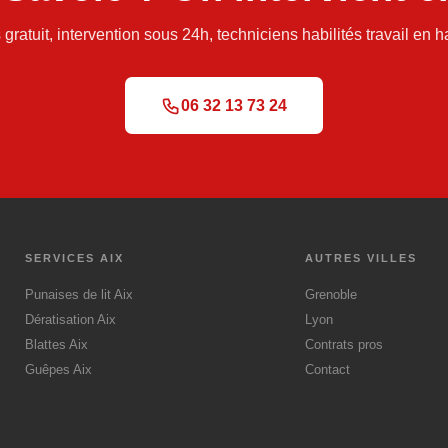
 gratuit, intervention sous 24h, techniciens habilités travail en h
06 32 13 73 24
SERVICES AIX
AUTRES VILLES
Punaises de lit Aix
Grenoble
Dératisation Aix
Lyon
Blattes Aix
Contrats pros
Guêpes Aix
Contact